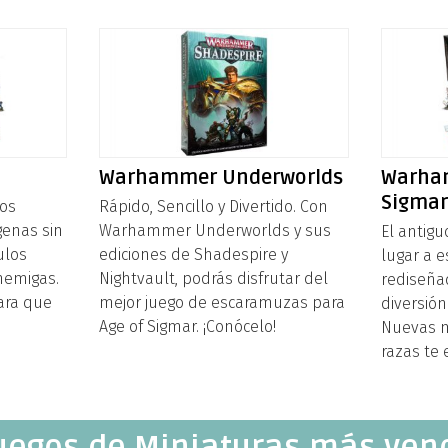
Warhammer Underworlds
Warha
Sigma
os
Rápido, Sencillo y Divertido. Con
genas sin
Warhammer Underworlds y sus
El antig
ulos
ediciones de Shadespire y
lugar a 
nemigas.
Nightvault, podrás disfrutar del
rediseña
para que
mejor juego de escaramuzas para
diversión
Age of Sigmar. ¡Conócelo!
Nuevas m
razas te
Juegos de Miniaturas más ven