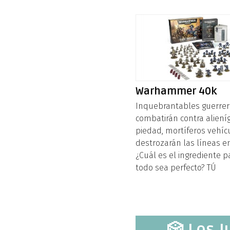
Warhammer 40k
Inquebrantables guerrer
combatirán contra aliení
piedad, mortíferos vehíc
destrozarán las líneas e
¿Cuál es el ingrediente 
todo sea perfecto? TÚ
🎲 Los 