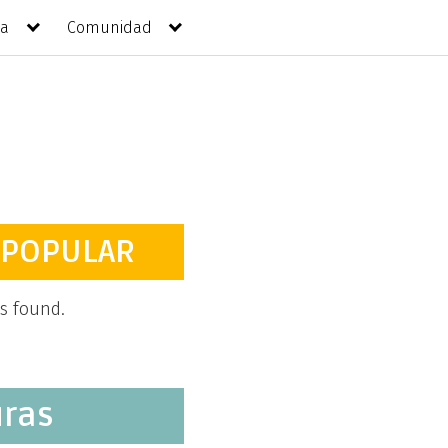
da
Comunidad
 POPULAR
s found.
uras