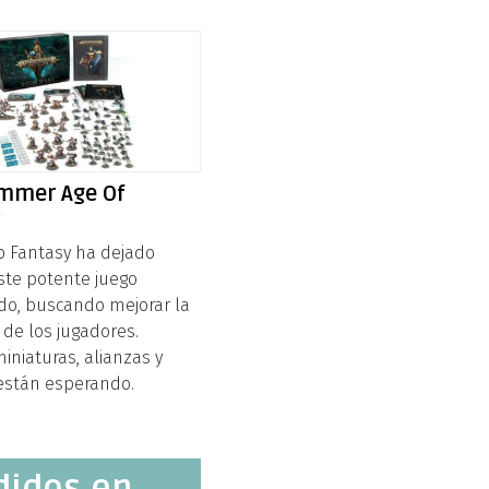
mmer Age Of
r
uo Fantasy ha dejado
este potente juego
do, buscando mejorar la
 de los jugadores.
iniaturas, alianzas y
 están esperando.
didos en