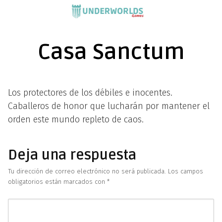
Saltar
al
contenido
Casa Sanctum
Los protectores de los débiles e inocentes.
Caballeros de honor que lucharán por mantener el
orden este mundo repleto de caos.
Deja una respuesta
Tu dirección de correo electrónico no será publicada.
Los campos
obligatorios están marcados con
*