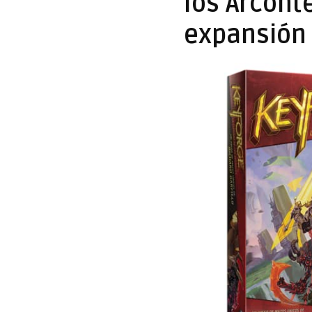
los Arcont
expansión