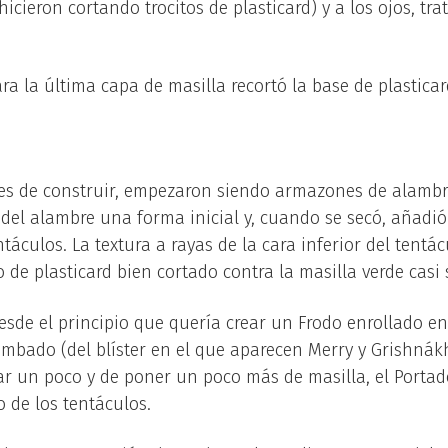
 hicieron cortando trocitos de plasticard) y a los ojos, tr
ra la última capa de masilla recortó la base de plastica
es de construir, empezaron siendo armazones de alambre
del alambre una forma inicial y, cuando se secó, añadió
ntáculos. La textura a rayas de la cara inferior del tentác
de plasticard bien cortado contra la masilla verde casi 
esde el principio que quería crear un Frodo enrollado en
tumbado (del blíster en el que aparecen Merry y Grishnák
tar un poco y de poner un poco más de masilla, el Portad
o de los tentáculos.