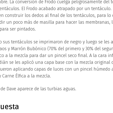
re. La conversión de Frodo cuelga peligrosamente del te
 tentáculos. El Frodo acabado atrapado por un tentáculo.
 en construir los dedos al final de los tentáculos, para lo
adir un poco más de masilla para hacer las membranas, l
para ser pintados.
 sus tentáculos se imprimaron de negro y luego se les a
aos y Marrón Bubónico (70% del primero y 30% del segu
a la mezcla para dar un pincel seco final. A la cara inf
rdián se les aplicó una capa base con la mezcla original
 fueron aplicando capas de luces con un pincel húmedo
 Carne Élfica a la mezcla.
de Dave aparece de las turbias aguas.
puesta