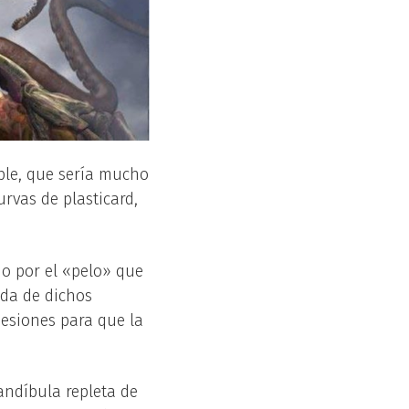
ible, que sería mucho
urvas de plasticard,
do por el «pelo» que
ada de dichos
sesiones para que la
andíbula repleta de