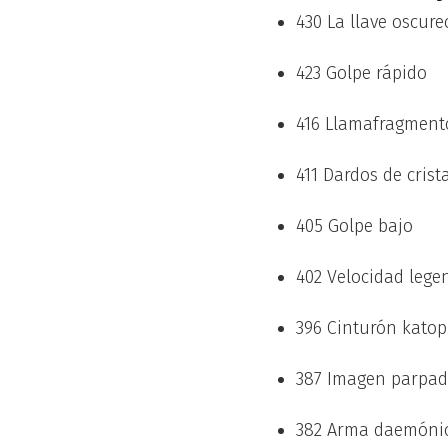
430 La llave oscure
423 Golpe rápido
416 Llamafragment
411 Dardos de cris
405 Golpe bajo
402 Velocidad lege
396 Cinturón kato
387 Imagen parpa
382 Arma daemóni