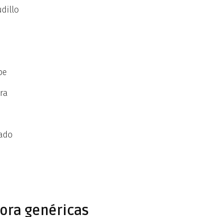
dillo
pe
ra
tado
ora genéricas