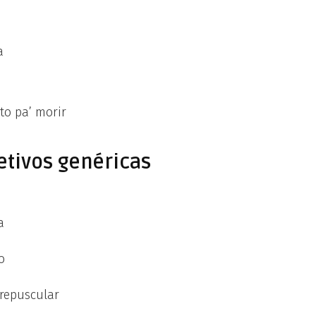
a
to pa’ morir
etivos genéricas
a
o
repuscular