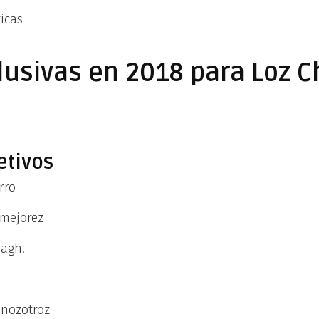
icas
lusivas en 2018 para Loz C
etivos
rro
 mejorez
aagh!
nozotroz