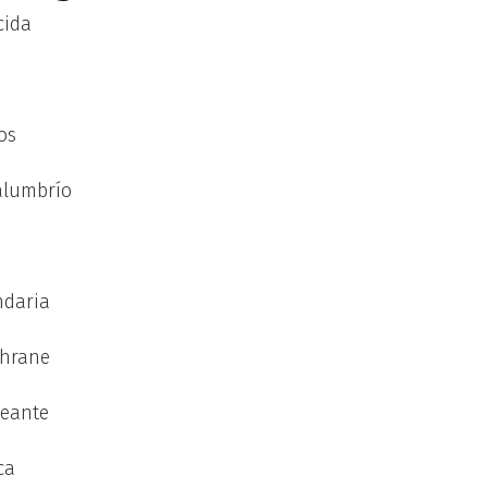
cida
os
talumbrío
ndaria
phrane
deante
ca