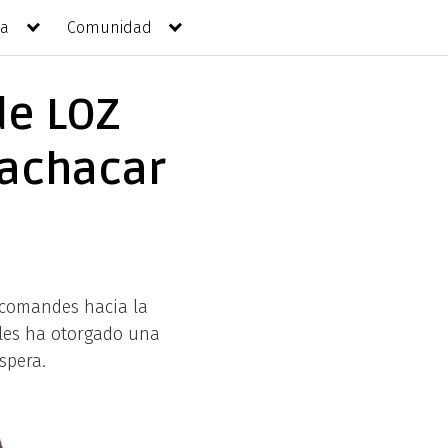
da
Comunidad
de LOZ
machacar
 comandes hacia la
les ha otorgado una
spera.