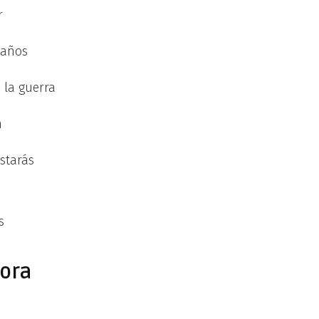
r
gaños
 la guerra
n
starás
s
jora