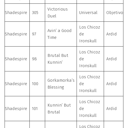
Victorious
Shadespire
305
Universal
Objetivo
Duel
Los Chicoz
Avin’ a Good
Shadespire
97
de
Ardid
Time
Ironskull
Los Chicoz
Brutal But
Shadespire
98
de
Ardid
Kunnin’
Ironskull
Los Chicoz
Gorkamorka’s
Shadespire
100
de
Ardid
Blessing
Ironskull
Los Chicoz
Kunnin’ But
Shadespire
101
de
Ardid
Brutal
Ironskull
Los Chicoz