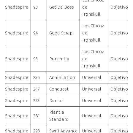
Los Chicoz
Shadespire
93
Get Da Boss
de
Objetivo
Ironskull
Los Chicoz
Shadespire
94
Good Scrap
de
Objetivo
Ironskull
Los Chicoz
Shadespire
95
Punch-Up
de
Objetivo
Ironskull
Shadespire
236
Annihilation
Universal
Objetivo
Shadespire
247
Conquest
Universal
Objetivo
Shadespire
253
Denial
Universal
Objetivo
Plant a
Shadespire
281
Universal
Objetivo
Standard
Shadespire
293
Swift Advance
Universal
Objetivo