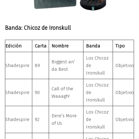
Banda:
Chicoz de Ironskull
Edición
Carta
Nombre
Banda
Tipo
Los Chicoz
Biggest an’
Shadespire
89
de
Objetivo
da Best
Ironskull
Los Chicoz
Call of the
Shadespire
90
de
Objetivo
Waaagh!
Ironskull
Los Chicoz
Dere’s More
Shadespire
92
de
Objetivo
of Us
Ironskull