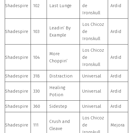
Shadespire
102
Last Lunge
de
Ardid
Ironskull
Los Chicoz
Leadin’ By
Shadespire
103
de
Ardid
Example
Ironskull
Los Chicoz
More
Shadespire
104
de
Ardid
Choppin’
Ironskull
Shadespire
318
Distraction
Universal
Ardid
Healing
Shadespire
330
Universal
Ardid
Potion
Shadespire
360
Sidestep
Universal
Ardid
Los Chicoz
Crush and
Shadespire
111
de
Mejora
Cleave
Ironskull