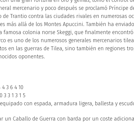
 con una gran fortuna en oro y gemas, tomó el control de
eneral mercenario y poco después se proclamó Príncipe d
to de Trantio contra las ciudades rivales en numerosas 
es más allá de los Montes Apuccini. También ha enviad
la famosa colonia norse Skeggi, que finalmente encontr
co es uno de los numerosos generales mercenarios tile
itos en las guerras de Tilea, sino también en regiones tro
nocidos oponentes.
4 3 6 4 10
 3 3 1 3 1 5
quipado con espada, armadura ligera, ballesta y escud
 un Caballo de Guerra con barda por un coste adicional