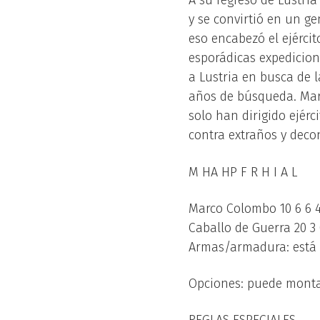
A su regreso de Lustria
y se convirtió en un g
eso encabezó el ejérci
esporádicas expedicion
a Lustria en busca de 
años de búsqueda. Mar
solo han dirigido ejérc
contra extraños y deco
M HA HP F R H I A L
Marco Colombo 10 6 6 4 
Caballo de Guerra 20 3 0
Armas/armadura: está e
Opciones: puede montar