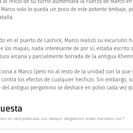
a al inicio de su turno aumentará la Fuerza de Marco e
A Marco solo le queda un poco de este potente brebaje, po
talla.
do en el puerto de Lashick, Marco realizó su excursión h
 los mapas, nada interesante de por sí, estaba escrito 
tura arcana y parcialmente borrada de la antigua Khemri
ciona a Marco (pero no al resto de la unidad con la que 
contra los efectos de cualquier hechizo. Sin embargo, so
e del antiguo pergamino se deshace en polvo cada vez que
puesta
nico no será publicada.
Los campos obligatorios están marcados con
*