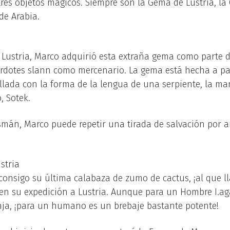
es objetos mágicos. Siempre son la Gema de Lustria, la
de Arabia.
 Lustria, Marco adquirió esta extraña gema como parte
erdotes slann como mercenario. La gema está hecha a pa
llada con la forma de la lengua de una serpiente, la mar
, Sotek.
lismán, Marco puede repetir una tirada de salvación por
stria
onsigo su última calabaza de zumo de cactus, ¡al que ll
s en su expedición a Lustria. Aunque para un Hombre I.ag
ja, ¡para un humano es un brebaje bastante potente!