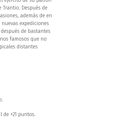
l ejército de su patrón
e Trantio. Después de
ocasiones, además de en
o nuevas expediciones
ó después de bastantes
anos famosos que no
picales distantes
o.
 de +21 puntos.